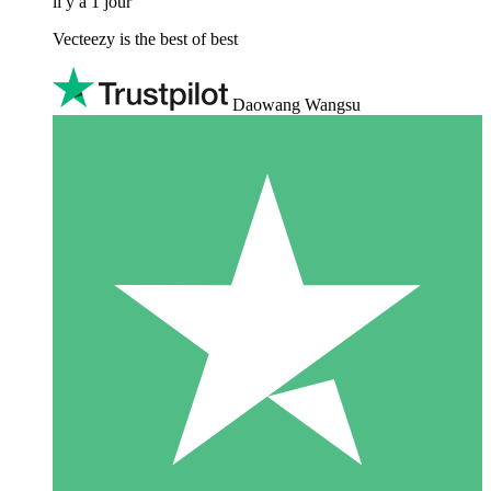
il y a 1 jour
Vecteezy is the best of best
Daowang Wangsu