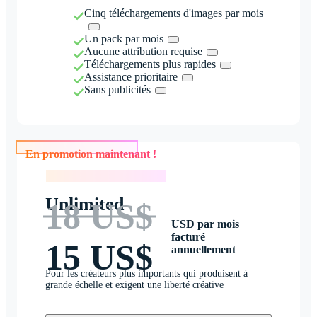
Cinq téléchargements d'images par mois
Un pack par mois
Aucune attribution requise
Téléchargements plus rapides
Assistance prioritaire
Sans publicités
En promotion maintenant !
En promotion maintenant !
Unlimited
18 US$
USD par mois
facturé
15 US$
annuellement
Pour les créateurs plus importants qui produisent à
grande échelle et exigent une liberté créative