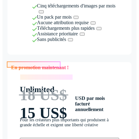
Cinq téléchargements d'images par mois
Un pack par mois
Aucune attribution requise
Téléchargements plus rapides
Assistance prioritaire
Sans publicités
En promotion maintenant !
En promotion maintenant !
Unlimited
18 US$
USD par mois
facturé
15 US$
annuellement
Pour les créateurs plus importants qui produisent à
grande échelle et exigent une liberté créative