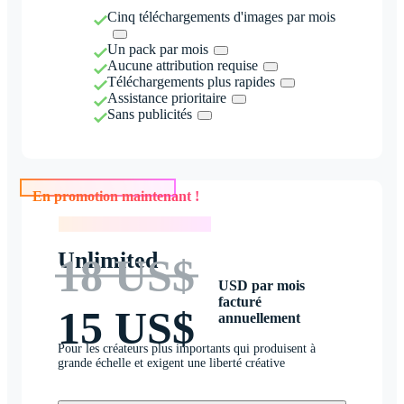
Cinq téléchargements d'images par mois
Un pack par mois
Aucune attribution requise
Téléchargements plus rapides
Assistance prioritaire
Sans publicités
En promotion maintenant !
En promotion maintenant !
Unlimited
18 US$
USD par mois
facturé
15 US$
annuellement
Pour les créateurs plus importants qui produisent à
grande échelle et exigent une liberté créative