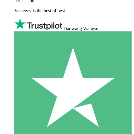
il y a 1 jour
Vecteezy is the best of best
Daowang Wangsu