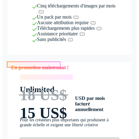
Cinq téléchargements d'images par mois
Un pack par mois
Aucune attribution requise
Téléchargements plus rapides
Assistance prioritaire
Sans publicités
En promotion maintenant !
En promotion maintenant !
Unlimited
18 US$
USD par mois
facturé
15 US$
annuellement
Pour les créateurs plus importants qui produisent à
grande échelle et exigent une liberté créative