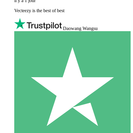
il y a 1 jour
Vecteezy is the best of best
Daowang Wangsu