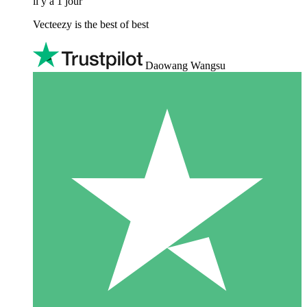
il y a 1 jour
Vecteezy is the best of best
Daowang Wangsu