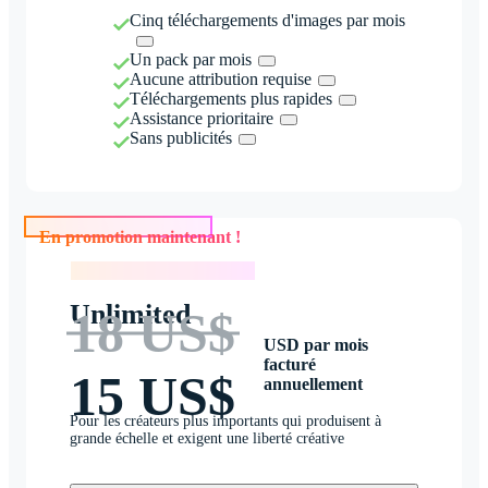
Cinq téléchargements d'images par mois
Un pack par mois
Aucune attribution requise
Téléchargements plus rapides
Assistance prioritaire
Sans publicités
En promotion maintenant !
En promotion maintenant !
Unlimited
18 US$
USD par mois
facturé
15 US$
annuellement
Pour les créateurs plus importants qui produisent à
grande échelle et exigent une liberté créative