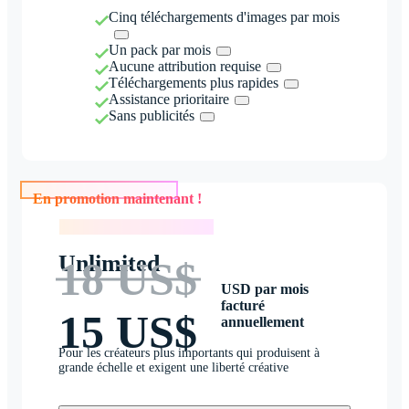
Cinq téléchargements d'images par mois
Un pack par mois
Aucune attribution requise
Téléchargements plus rapides
Assistance prioritaire
Sans publicités
En promotion maintenant !
En promotion maintenant !
Unlimited
18 US$
USD par mois
facturé
15 US$
annuellement
Pour les créateurs plus importants qui produisent à
grande échelle et exigent une liberté créative