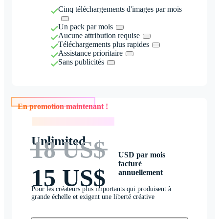
Cinq téléchargements d'images par mois
Un pack par mois
Aucune attribution requise
Téléchargements plus rapides
Assistance prioritaire
Sans publicités
En promotion maintenant !
En promotion maintenant !
Unlimited
18 US$
USD par mois
facturé
15 US$
annuellement
Pour les créateurs plus importants qui produisent à
grande échelle et exigent une liberté créative