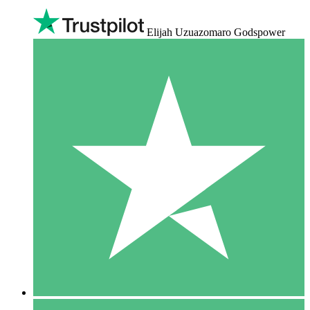
Elijah Uzuazomaro Godspower