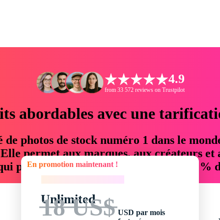
4.9
from 33 572 reviews on Trustpilot
its abordables avec une tarificat
é de photos de stock numéro 1 dans le mond
. Elle permet aux marques, aux créateurs et 
En promotion maintenant !
 qui permettent d'économiser jusqu'à 76 % d
En promotion maintenant !
Unlimited
18 US$
USD par mois