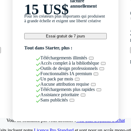
facturé
15 US$
annuellement
Pour les créateurs plus importants qui produisent
à grande échelle et exigent une liberté créative
Essai gratuit de 7 jours
Tout dans Starter, plus :
Téléchargements illimités
Accès complet à la bibliothèque
Outils de design professionnels
Fonctionnalités IA premium
Un pack par mois
Aucune attribution requise
Téléchargements plus rapides
Assistance prioritaire
Sans publicités
Vous ne souhaitez pas vous abonner ?
Voir plus d'options d'achat
aits incluent notre
Licence Pro Standard
et sont pour un accès mono-util