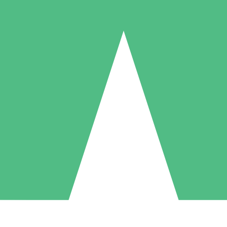
Packs de Crédits Individuels
 à l'utilisation avec des crédits de téléchargement. Sans engagement me
1 Téléchargement
5 Téléchargements
10 Téléchargement
10
15
20
US$
00
US$
00
US$
00