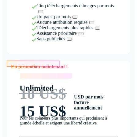
Cinq téléchargements d'images par mois
Un pack par mois
Aucune attribution requise
Téléchargements plus rapides
Assistance prioritaire
Sans publicités
En promotion maintenant !
En promotion maintenant !
Unlimited
18 US$
USD par mois
facturé
15 US$
annuellement
Pour les créateurs plus importants qui produisent à
grande échelle et exigent une liberté créative