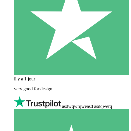
il y a 1 jour
very good for design
asdwqwrqweasd asdqwerq