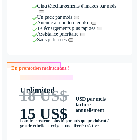
Cinq téléchargements d'images par mois
Un pack par mois
Aucune attribution requise
Téléchargements plus rapides
Assistance prioritaire
Sans publicités
En promotion maintenant !
En promotion maintenant !
Unlimited
18 US$
USD par mois
facturé
15 US$
annuellement
Pour les créateurs plus importants qui produisent à
grande échelle et exigent une liberté créative