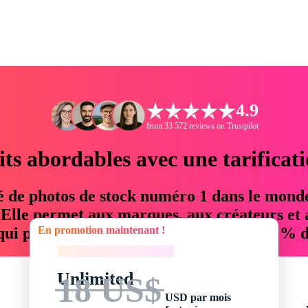
4.9
from 33 572 reviews on Trustpilot
its abordables avec une tarificat
é de photos de stock numéro 1 dans le mond
. Elle permet aux marques, aux créateurs et 
En promotion maintenant !
 qui permettent d'économiser jusqu'à 76 % d
En promotion maintenant !
Unlimited
18 US$
USD par mois