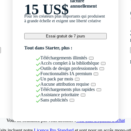
facturé
15 US$
annuellement
Pour les créateurs plus importants qui produisent
à grande échelle et exigent une liberté créative
Essai gratuit de 7 jours
Tout dans Starter, plus :
Téléchargements illimités
Accès complet à la bibliothèque
Outils de design professionnels
Fonctionnalités IA premium
Un pack par mois
Aucune attribution requise
Téléchargements plus rapides
Assistance prioritaire
Sans publicités
Vous ne souhaitez pas vous abonner ?
Voir plus d'options d'achat
aits incluent notre
Licence Pro Standard
et sont pour un accès mono-util