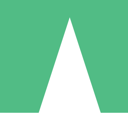
Packs de Crédits Individuels
 à l'utilisation avec des crédits de téléchargement. Sans engagement me
1 Téléchargement
5 Téléchargements
10 Téléchargement
10
15
20
US$
00
US$
00
US$
00