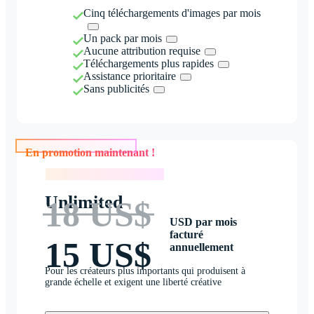
Cinq téléchargements d'images par mois
Un pack par mois
Aucune attribution requise
Téléchargements plus rapides
Assistance prioritaire
Sans publicités
En promotion maintenant !
En promotion maintenant !
Unlimited
18 US$
USD par mois
facturé
15 US$
annuellement
Pour les créateurs plus importants qui produisent à
grande échelle et exigent une liberté créative