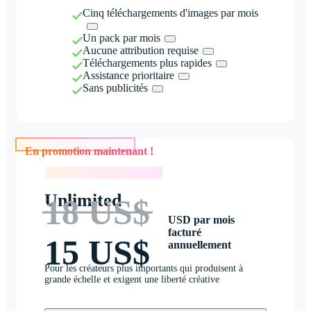
Cinq téléchargements d'images par mois
Un pack par mois
Aucune attribution requise
Téléchargements plus rapides
Assistance prioritaire
Sans publicités
En promotion maintenant !
En promotion maintenant !
Unlimited
18 US$
USD par mois
facturé
15 US$
annuellement
Pour les créateurs plus importants qui produisent à
grande échelle et exigent une liberté créative