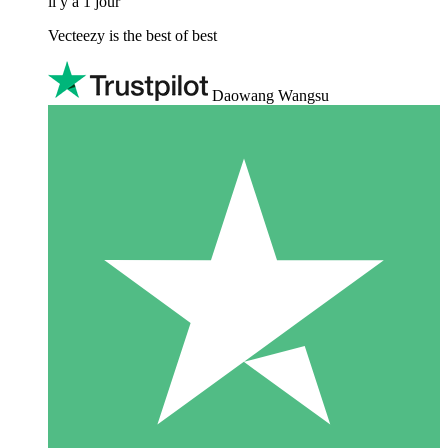
il y a 1 jour
Vecteezy is the best of best
Daowang Wangsu