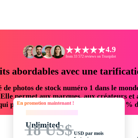
4.9
from 33 572 reviews on Trustpilot
its abordables avec une tarificat
é de photos de stock numéro 1 dans le mond
. Elle permet aux marques, aux créateurs et 
En promotion maintenant !
 qui permettent d'économiser jusqu'à 76 % d
En promotion maintenant !
Unlimited
18 US$
USD par mois