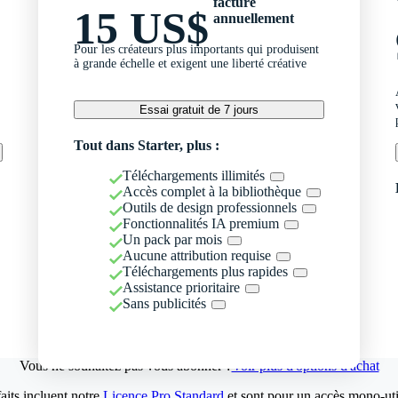
facturé
15 US$
annuellement
Pour les créateurs plus importants qui produisent
à grande échelle et exigent une liberté créative
Essai gratuit de 7 jours
Tout dans Starter, plus :
Téléchargements illimités
Accès complet à la bibliothèque
Outils de design professionnels
Fonctionnalités IA premium
Un pack par mois
Aucune attribution requise
Téléchargements plus rapides
Assistance prioritaire
Sans publicités
Vous ne souhaitez pas vous abonner ?
Voir plus d'options d'achat
aits incluent notre
Licence Pro Standard
et sont pour un accès mono-util