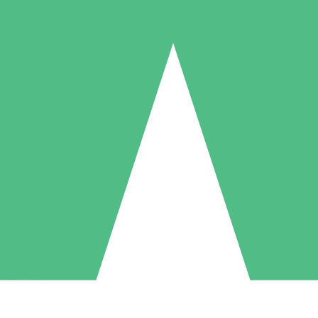
Packs de Crédits Individuels
 à l'utilisation avec des crédits de téléchargement. Sans engagement me
1 Téléchargement
5 Téléchargements
10 Téléchargement
10
15
20
US$
00
US$
00
US$
00