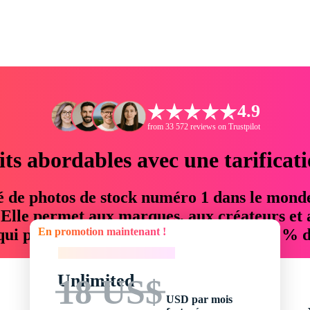
4.9
from 33 572 reviews on Trustpilot
its abordables avec une tarificat
é de photos de stock numéro 1 dans le mond
. Elle permet aux marques, aux créateurs et 
En promotion maintenant !
 qui permettent d'économiser jusqu'à 76 % d
En promotion maintenant !
Unlimited
18 US$
USD par mois