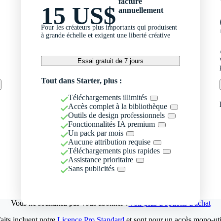
facturé
15 US$
annuellement
Pour les créateurs plus importants qui produisent
à grande échelle et exigent une liberté créative
Essai gratuit de 7 jours
Tout dans Starter, plus :
Téléchargements illimités
Accès complet à la bibliothèque
Outils de design professionnels
Fonctionnalités IA premium
Un pack par mois
Aucune attribution requise
Téléchargements plus rapides
Assistance prioritaire
Sans publicités
Vous ne souhaitez pas vous abonner ?
Voir plus d'options d'achat
aits incluent notre
Licence Pro Standard
et sont pour un accès mono-util