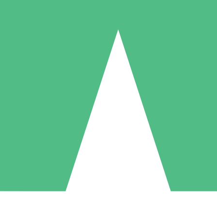
Packs de Crédits Individuels
 à l'utilisation avec des crédits de téléchargement. Sans engagement me
1 Téléchargement
5 Téléchargements
10 Téléchargement
10
15
20
US$
00
US$
00
US$
00