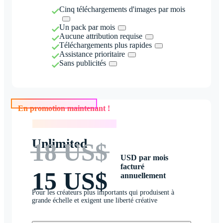
Cinq téléchargements d'images par mois
Un pack par mois
Aucune attribution requise
Téléchargements plus rapides
Assistance prioritaire
Sans publicités
En promotion maintenant !
En promotion maintenant !
Unlimited
18 US$
USD par mois
facturé
15 US$
annuellement
Pour les créateurs plus importants qui produisent à
grande échelle et exigent une liberté créative