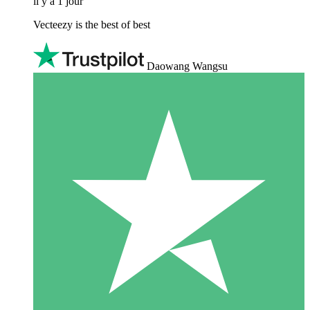
il y a 1 jour
Vecteezy is the best of best
Daowang Wangsu