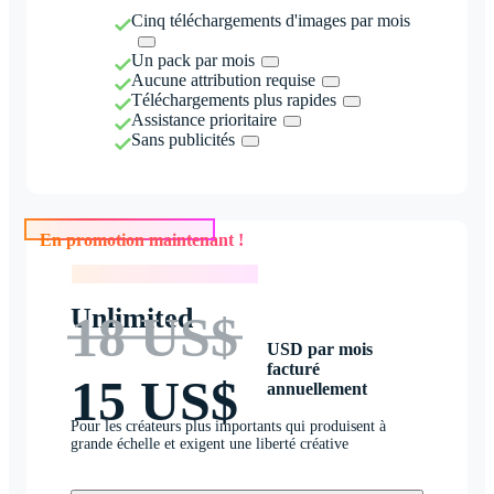
Cinq téléchargements d'images par mois
Un pack par mois
Aucune attribution requise
Téléchargements plus rapides
Assistance prioritaire
Sans publicités
En promotion maintenant !
En promotion maintenant !
Unlimited
18 US$
USD par mois
facturé
15 US$
annuellement
Pour les créateurs plus importants qui produisent à
grande échelle et exigent une liberté créative