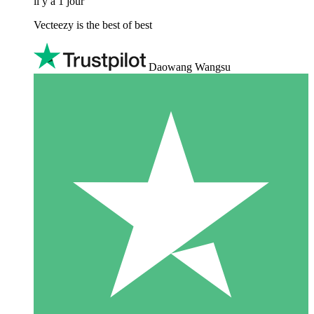
il y a 1 jour
Vecteezy is the best of best
Daowang Wangsu