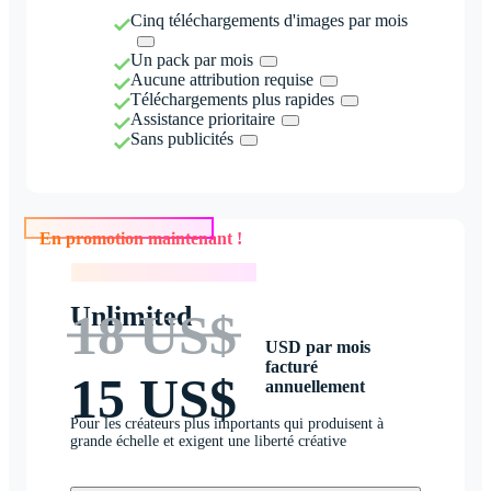
Cinq téléchargements d'images par mois
Un pack par mois
Aucune attribution requise
Téléchargements plus rapides
Assistance prioritaire
Sans publicités
En promotion maintenant !
En promotion maintenant !
Unlimited
18 US$
USD par mois
facturé
15 US$
annuellement
Pour les créateurs plus importants qui produisent à
grande échelle et exigent une liberté créative