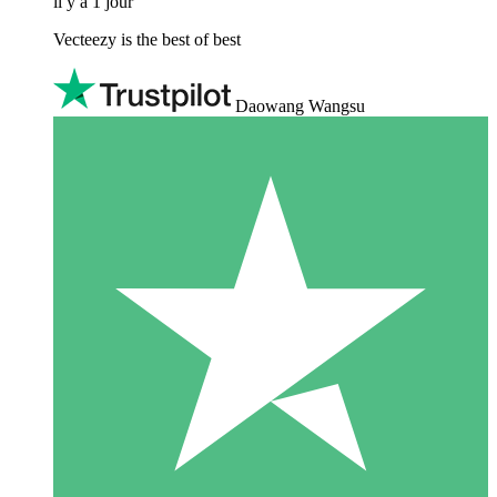
il y a 1 jour
Vecteezy is the best of best
Daowang Wangsu