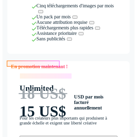
Cinq téléchargements d'images par mois
Un pack par mois
Aucune attribution requise
Téléchargements plus rapides
Assistance prioritaire
Sans publicités
En promotion maintenant !
En promotion maintenant !
Unlimited
18 US$
USD par mois
facturé
15 US$
annuellement
Pour les créateurs plus importants qui produisent à
grande échelle et exigent une liberté créative