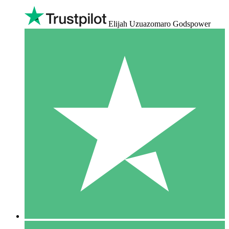
Elijah Uzuazomaro Godspower