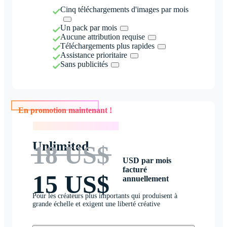
Cinq téléchargements d'images par mois
Un pack par mois
Aucune attribution requise
Téléchargements plus rapides
Assistance prioritaire
Sans publicités
En promotion maintenant !
En promotion maintenant !
Unlimited
18 US$
USD par mois
facturé
15 US$
annuellement
Pour les créateurs plus importants qui produisent à
grande échelle et exigent une liberté créative