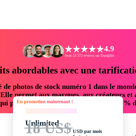
4.9
from 33 572 reviews on Trustpilot
its abordables avec une tarificat
é de photos de stock numéro 1 dans le mond
. Elle permet aux marques, aux créateurs et 
En promotion maintenant !
 qui permettent d'économiser jusqu'à 76 % d
En promotion maintenant !
Unlimited
18 US$
USD par mois