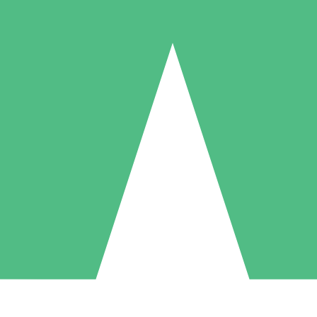
Packs de Crédits Individuels
 à l'utilisation avec des crédits de téléchargement. Sans engagement me
1 Téléchargement
5 Téléchargements
10 Téléchargement
10
15
20
US$
00
US$
00
US$
00