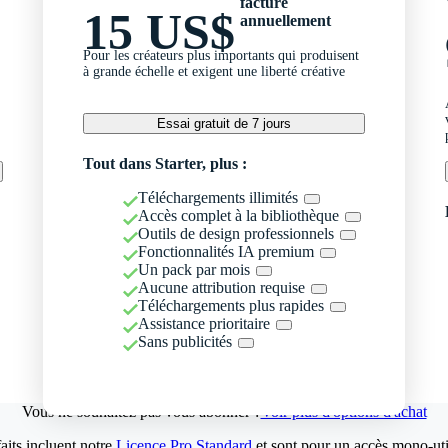
facturé
15 US$
annuellement
Pour les créateurs plus importants qui produisent
à grande échelle et exigent une liberté créative
Essai gratuit de 7 jours
Tout dans Starter, plus :
Téléchargements illimités
Accès complet à la bibliothèque
Outils de design professionnels
Fonctionnalités IA premium
Un pack par mois
Aucune attribution requise
Téléchargements plus rapides
Assistance prioritaire
Sans publicités
Vous ne souhaitez pas vous abonner ?
Voir plus d'options d'achat
aits incluent notre
Licence Pro Standard
et sont pour un accès mono-util