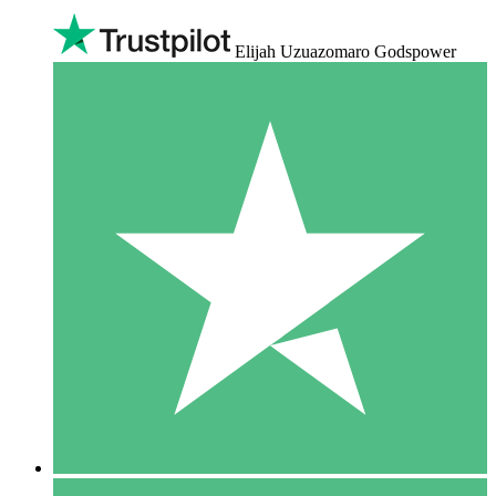
Elijah Uzuazomaro Godspower