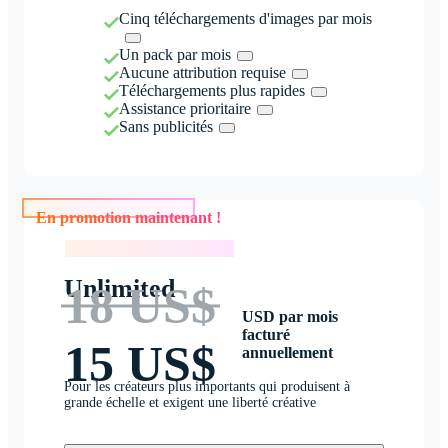
Cinq téléchargements d'images par mois
Un pack par mois
Aucune attribution requise
Téléchargements plus rapides
Assistance prioritaire
Sans publicités
En promotion maintenant !
En promotion maintenant !
Unlimited
18 US$
USD par mois
facturé
15 US$
annuellement
Pour les créateurs plus importants qui produisent à
grande échelle et exigent une liberté créative