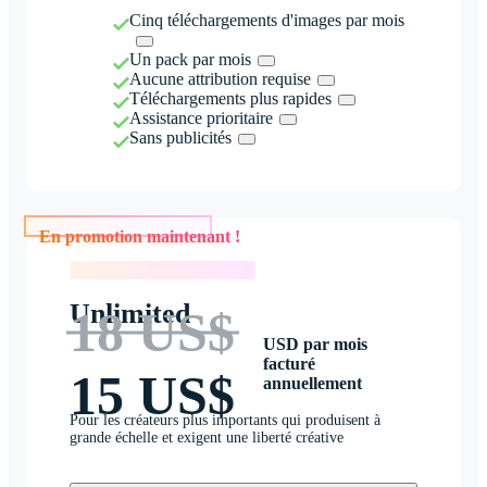
Cinq téléchargements d'images par mois
Un pack par mois
Aucune attribution requise
Téléchargements plus rapides
Assistance prioritaire
Sans publicités
En promotion maintenant !
En promotion maintenant !
Unlimited
18 US$
USD par mois
facturé
15 US$
annuellement
Pour les créateurs plus importants qui produisent à
grande échelle et exigent une liberté créative