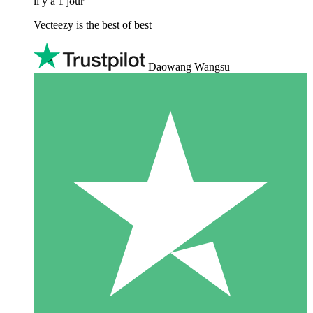
il y a 1 jour
Vecteezy is the best of best
Daowang Wangsu