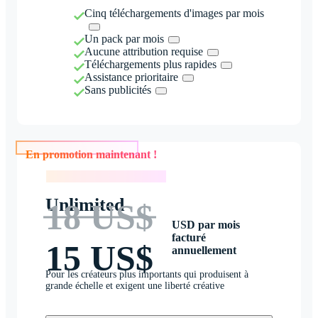
Cinq téléchargements d'images par mois
Un pack par mois
Aucune attribution requise
Téléchargements plus rapides
Assistance prioritaire
Sans publicités
En promotion maintenant !
En promotion maintenant !
Unlimited
18 US$
USD par mois
facturé
15 US$
annuellement
Pour les créateurs plus importants qui produisent à
grande échelle et exigent une liberté créative