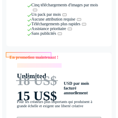
Cinq téléchargements d'images par mois
Un pack par mois
Aucune attribution requise
Téléchargements plus rapides
Assistance prioritaire
Sans publicités
En promotion maintenant !
En promotion maintenant !
Unlimited
18 US$
USD par mois
facturé
15 US$
annuellement
Pour les créateurs plus importants qui produisent à
grande échelle et exigent une liberté créative