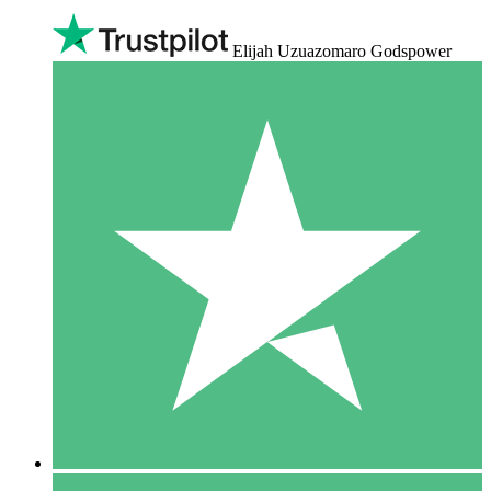
Elijah Uzuazomaro Godspower