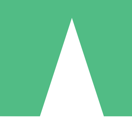
Packs de Crédits Individuels
 à l'utilisation avec des crédits de téléchargement. Sans engagement me
1 Téléchargement
5 Téléchargements
10 Téléchargement
10
15
20
US$
00
US$
00
US$
00