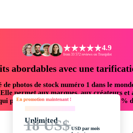
4.9
from 33 572 reviews on Trustpilot
its abordables avec une tarificat
é de photos de stock numéro 1 dans le mond
. Elle permet aux marques, aux créateurs et 
En promotion maintenant !
 qui permettent d'économiser jusqu'à 76 % d
En promotion maintenant !
Unlimited
18 US$
USD par mois