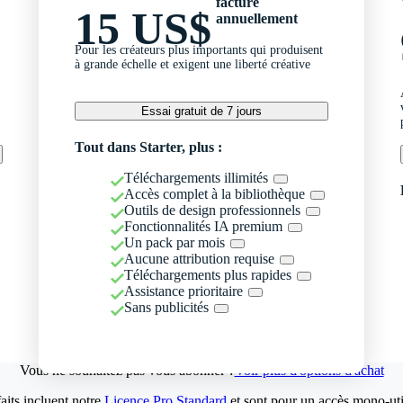
facturé
15 US$
annuellement
Pour les créateurs plus importants qui produisent
à grande échelle et exigent une liberté créative
Essai gratuit de 7 jours
Tout dans Starter, plus :
Téléchargements illimités
Accès complet à la bibliothèque
Outils de design professionnels
Fonctionnalités IA premium
Un pack par mois
Aucune attribution requise
Téléchargements plus rapides
Assistance prioritaire
Sans publicités
Vous ne souhaitez pas vous abonner ?
Voir plus d'options d'achat
aits incluent notre
Licence Pro Standard
et sont pour un accès mono-util