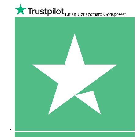
Elijah Uzuazomaro Godspower