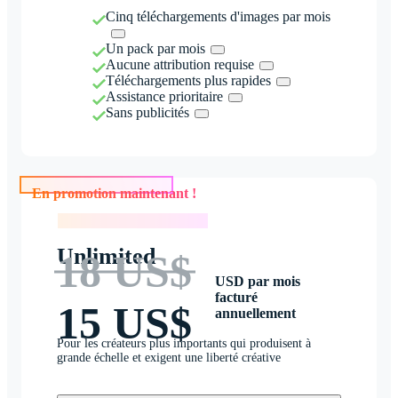
Cinq téléchargements d'images par mois
Un pack par mois
Aucune attribution requise
Téléchargements plus rapides
Assistance prioritaire
Sans publicités
En promotion maintenant !
En promotion maintenant !
Unlimited
18 US$
USD par mois
facturé
15 US$
annuellement
Pour les créateurs plus importants qui produisent à
grande échelle et exigent une liberté créative