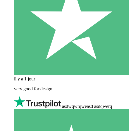
il y a 1 jour
very good for design
asdwqwrqweasd asdqwerq