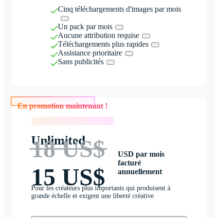
Cinq téléchargements d'images par mois
Un pack par mois
Aucune attribution requise
Téléchargements plus rapides
Assistance prioritaire
Sans publicités
En promotion maintenant !
En promotion maintenant !
Unlimited
18 US$
USD par mois
facturé
15 US$
annuellement
Pour les créateurs plus importants qui produisent à
grande échelle et exigent une liberté créative