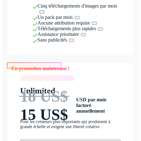
Cinq téléchargements d'images par mois
Un pack par mois
Aucune attribution requise
Téléchargements plus rapides
Assistance prioritaire
Sans publicités
En promotion maintenant !
En promotion maintenant !
Unlimited
18 US$
USD par mois
facturé
15 US$
annuellement
Pour les créateurs plus importants qui produisent à
grande échelle et exigent une liberté créative