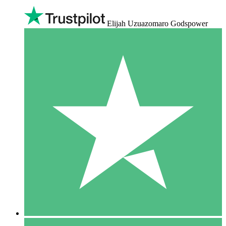
Elijah Uzuazomaro Godspower