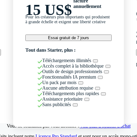
facturé
15 US$
annuellement
Pour les créateurs plus importants qui produisent
à grande échelle et exigent une liberté créative
Essai gratuit de 7 jours
Tout dans Starter, plus :
Téléchargements illimités
Accès complet à la bibliothèque
Outils de design professionnels
Fonctionnalités IA premium
Un pack par mois
Aucune attribution requise
Téléchargements plus rapides
Assistance prioritaire
Sans publicités
Vous ne souhaitez pas vous abonner ?
Voir plus d'options d'achat
aits incluent notre
Licence Pro Standard
et sont pour un accès mono-util