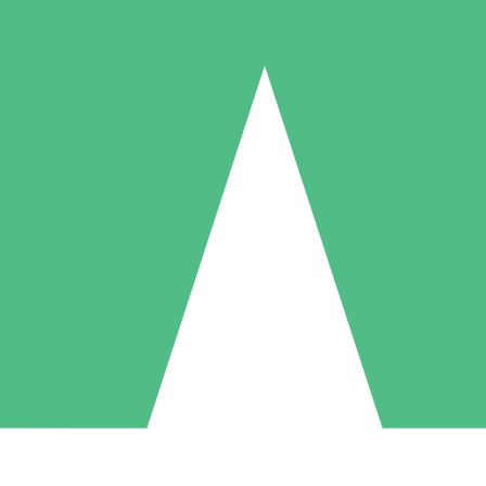
Packs de Crédits Individuels
 à l'utilisation avec des crédits de téléchargement. Sans engagement me
1 Téléchargement
5 Téléchargements
10 Téléchargement
10
15
20
US$
00
US$
00
US$
00