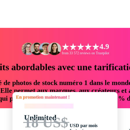
4.9
from 33 572 reviews on Trustpilot
its abordables avec une tarificat
é de photos de stock numéro 1 dans le mond
. Elle permet aux marques, aux créateurs et 
En promotion maintenant !
 qui permettent d'économiser jusqu'à 76 % d
En promotion maintenant !
Unlimited
18 US$
USD par mois