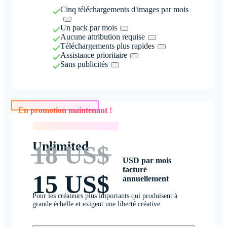
Cinq téléchargements d'images par mois
Un pack par mois
Aucune attribution requise
Téléchargements plus rapides
Assistance prioritaire
Sans publicités
En promotion maintenant !
En promotion maintenant !
Unlimited
18 US$
USD par mois
facturé
15 US$
annuellement
Pour les créateurs plus importants qui produisent à
grande échelle et exigent une liberté créative