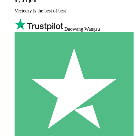
il y a 1 jour
Vecteezy is the best of best
Daowang Wangsu