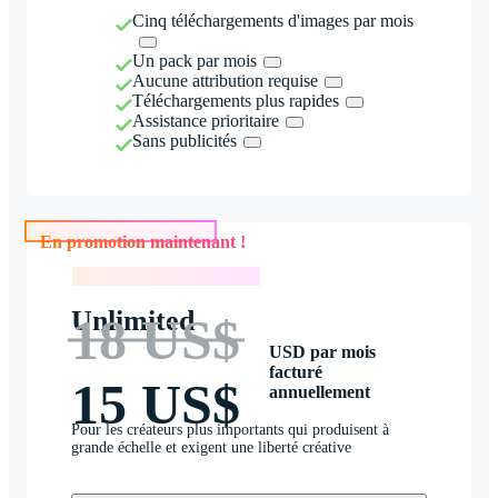
Cinq téléchargements d'images par mois
Un pack par mois
Aucune attribution requise
Téléchargements plus rapides
Assistance prioritaire
Sans publicités
En promotion maintenant !
En promotion maintenant !
Unlimited
18 US$
USD par mois
facturé
15 US$
annuellement
Pour les créateurs plus importants qui produisent à
grande échelle et exigent une liberté créative