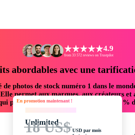
4.9
from 33 572 reviews on Trustpilot
its abordables avec une tarificat
é de photos de stock numéro 1 dans le mond
. Elle permet aux marques, aux créateurs et 
En promotion maintenant !
 qui permettent d'économiser jusqu'à 76 % d
En promotion maintenant !
Unlimited
18 US$
USD par mois