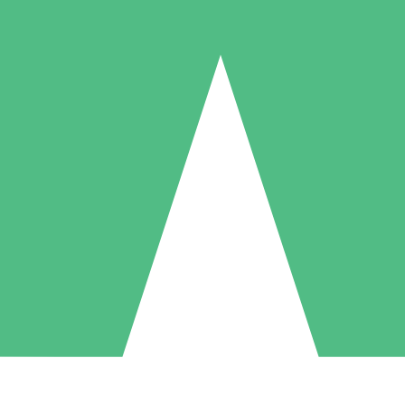
Packs de Crédits Individuels
 à l'utilisation avec des crédits de téléchargement. Sans engagement me
1 Téléchargement
5 Téléchargements
10 Téléchargement
10
15
20
US$
00
US$
00
US$
00