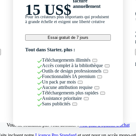
facturé
15 US$
annuellement
Pour les créateurs plus importants qui produisent
à grande échelle et exigent une liberté créative
Essai gratuit de 7 jours
Tout dans Starter, plus :
Téléchargements illimités
Accès complet à la bibliothèque
Outils de design professionnels
Fonctionnalités IA premium
Un pack par mois
Aucune attribution requise
Téléchargements plus rapides
Assistance prioritaire
Sans publicités
Vous ne souhaitez pas vous abonner ?
Voir plus d'options d'achat
aits incluent notre
Licence Pro Standard
et sont pour un accès mono-util