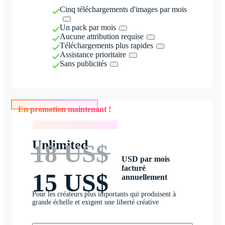
Cinq téléchargements d'images par mois
Un pack par mois
Aucune attribution requise
Téléchargements plus rapides
Assistance prioritaire
Sans publicités
En promotion maintenant !
En promotion maintenant !
Unlimited
18 US$
USD par mois
facturé
15 US$
annuellement
Pour les créateurs plus importants qui produisent à
grande échelle et exigent une liberté créative