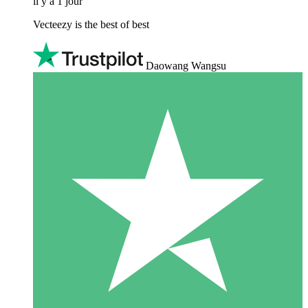
il y a 1 jour
Vecteezy is the best of best
Daowang Wangsu