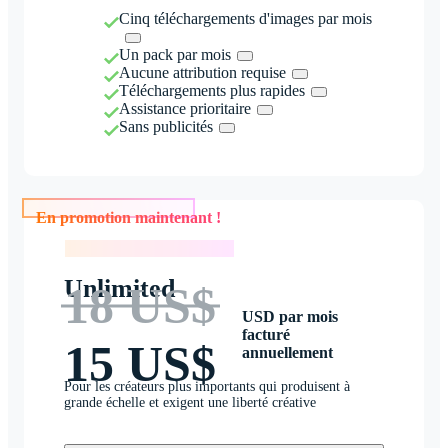
Cinq téléchargements d'images par mois
Un pack par mois
Aucune attribution requise
Téléchargements plus rapides
Assistance prioritaire
Sans publicités
En promotion maintenant !
En promotion maintenant !
Unlimited
18 US$
USD par mois
facturé
15 US$
annuellement
Pour les créateurs plus importants qui produisent à
grande échelle et exigent une liberté créative