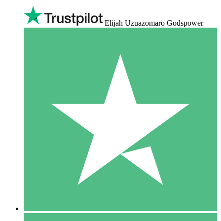
Elijah Uzuazomaro Godspower