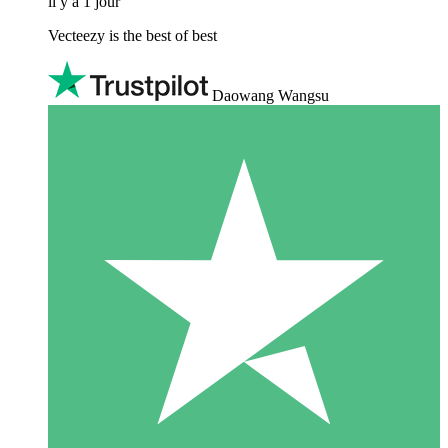
il y a 1 jour
Vecteezy is the best of best
Daowang Wangsu