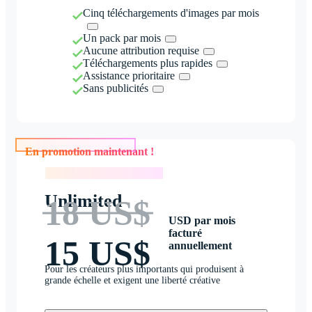
Cinq téléchargements d'images par mois
Un pack par mois
Aucune attribution requise
Téléchargements plus rapides
Assistance prioritaire
Sans publicités
En promotion maintenant !
En promotion maintenant !
Unlimited
18 US$
USD par mois
facturé
15 US$
annuellement
Pour les créateurs plus importants qui produisent à
grande échelle et exigent une liberté créative