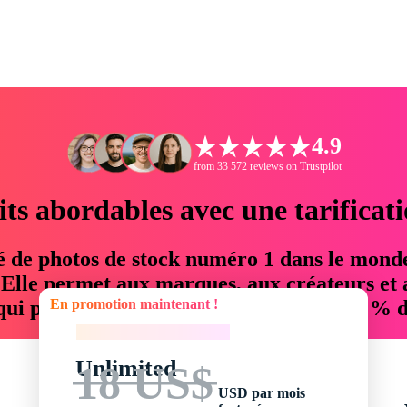
4.9
from 33 572 reviews on Trustpilot
its abordables avec une tarificat
é de photos de stock numéro 1 dans le mond
. Elle permet aux marques, aux créateurs et 
En promotion maintenant !
 qui permettent d'économiser jusqu'à 76 % d
En promotion maintenant !
Unlimited
18 US$
USD par mois