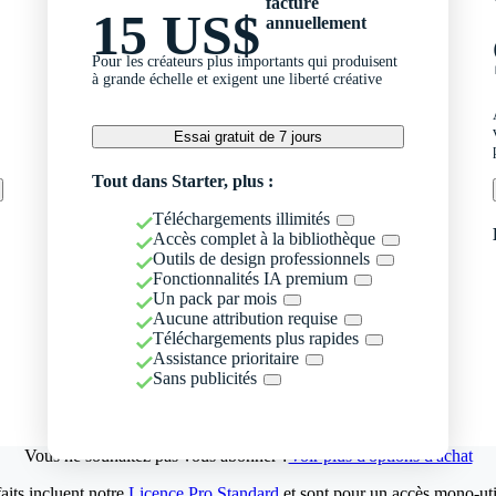
facturé
15 US$
annuellement
Pour les créateurs plus importants qui produisent
à grande échelle et exigent une liberté créative
Essai gratuit de 7 jours
Tout dans Starter, plus :
Téléchargements illimités
Accès complet à la bibliothèque
Outils de design professionnels
Fonctionnalités IA premium
Un pack par mois
Aucune attribution requise
Téléchargements plus rapides
Assistance prioritaire
Sans publicités
Vous ne souhaitez pas vous abonner ?
Voir plus d'options d'achat
aits incluent notre
Licence Pro Standard
et sont pour un accès mono-util