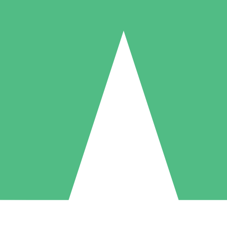
Packs de Crédits Individuels
 à l'utilisation avec des crédits de téléchargement. Sans engagement me
1 Téléchargement
5 Téléchargements
10 Téléchargement
10
15
20
US$
00
US$
00
US$
00