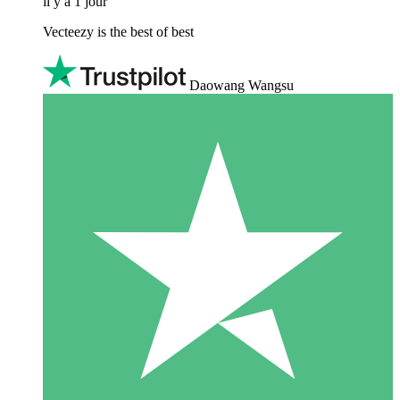
il y a 1 jour
Vecteezy is the best of best
Daowang Wangsu