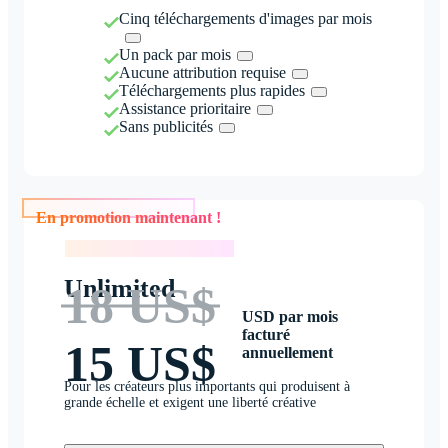
Cinq téléchargements d'images par mois
Un pack par mois
Aucune attribution requise
Téléchargements plus rapides
Assistance prioritaire
Sans publicités
En promotion maintenant !
En promotion maintenant !
Unlimited
18 US$
USD par mois
facturé
15 US$
annuellement
Pour les créateurs plus importants qui produisent à
grande échelle et exigent une liberté créative