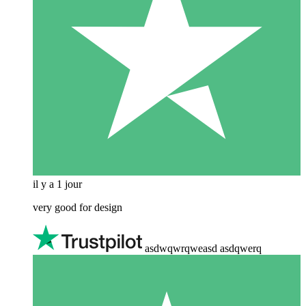
il y a 1 jour
very good for design
asdwqwrqweasd asdqwerq