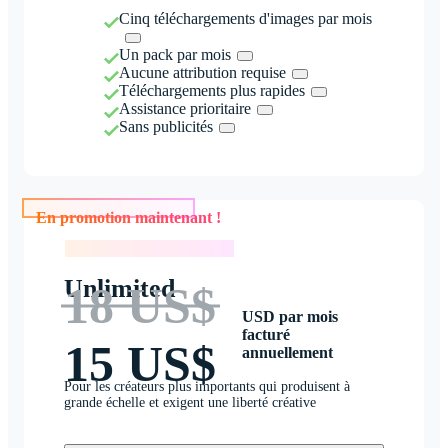
Cinq téléchargements d'images par mois
Un pack par mois
Aucune attribution requise
Téléchargements plus rapides
Assistance prioritaire
Sans publicités
En promotion maintenant !
En promotion maintenant !
Unlimited
18 US$
USD par mois
facturé
15 US$
annuellement
Pour les créateurs plus importants qui produisent à
grande échelle et exigent une liberté créative