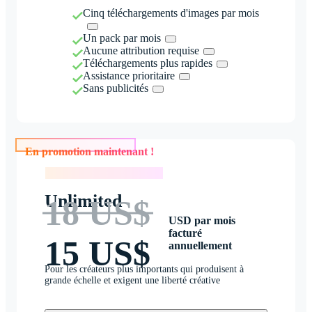
Cinq téléchargements d'images par mois
Un pack par mois
Aucune attribution requise
Téléchargements plus rapides
Assistance prioritaire
Sans publicités
En promotion maintenant !
En promotion maintenant !
Unlimited
18 US$
USD par mois
facturé
15 US$
annuellement
Pour les créateurs plus importants qui produisent à
grande échelle et exigent une liberté créative