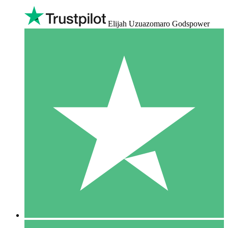
Elijah Uzuazomaro Godspower