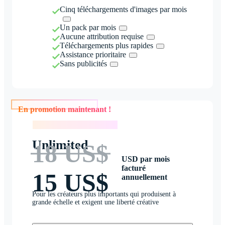
Cinq téléchargements d'images par mois
Un pack par mois
Aucune attribution requise
Téléchargements plus rapides
Assistance prioritaire
Sans publicités
En promotion maintenant !
En promotion maintenant !
Unlimited
18 US$
USD par mois
facturé
15 US$
annuellement
Pour les créateurs plus importants qui produisent à
grande échelle et exigent une liberté créative