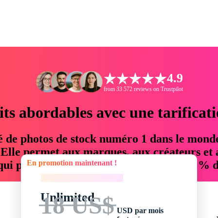
4.9
from 33 572 reviews on Trustpilot
its abordables avec une tarificat
é de photos de stock numéro 1 dans le mond
. Elle permet aux marques, aux créateurs et 
En promotion maintenant !
 qui permettent d'économiser jusqu'à 76 % d
En promotion maintenant !
Unlimited
18 US$
USD par mois