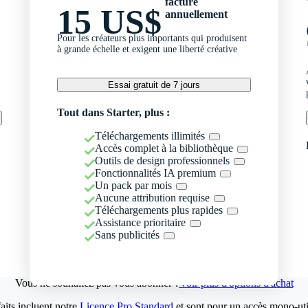
facturé
15 US$
annuellement
Pour les créateurs plus importants qui produisent
à grande échelle et exigent une liberté créative
Essai gratuit de 7 jours
Tout dans Starter, plus :
Téléchargements illimités
Accès complet à la bibliothèque
Outils de design professionnels
Fonctionnalités IA premium
Un pack par mois
Aucune attribution requise
Téléchargements plus rapides
Assistance prioritaire
Sans publicités
Vous ne souhaitez pas vous abonner ?
Voir plus d'options d'achat
aits incluent notre
Licence Pro Standard
et sont pour un accès mono-util