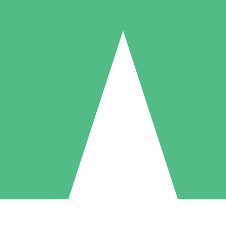
Packs de Crédits Individuels
 à l'utilisation avec des crédits de téléchargement. Sans engagement me
1 Téléchargement
5 Téléchargements
10 Téléchargement
10
15
20
US$
00
US$
00
US$
00