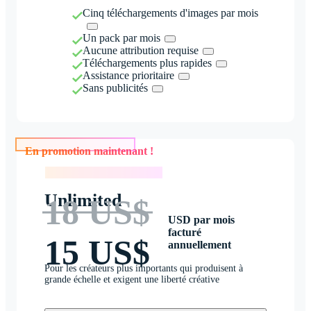
Cinq téléchargements d'images par mois
Un pack par mois
Aucune attribution requise
Téléchargements plus rapides
Assistance prioritaire
Sans publicités
En promotion maintenant !
En promotion maintenant !
Unlimited
18 US$
USD par mois
facturé
15 US$
annuellement
Pour les créateurs plus importants qui produisent à
grande échelle et exigent une liberté créative