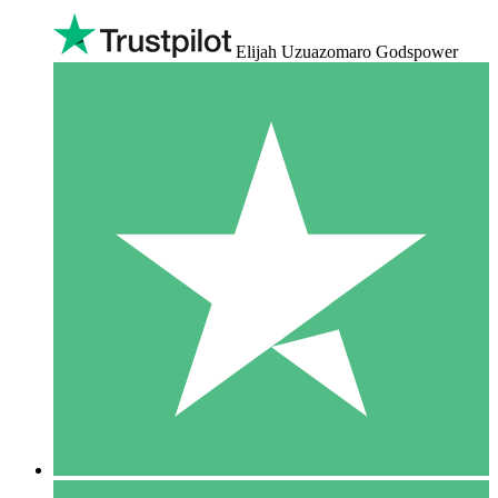
Elijah Uzuazomaro Godspower