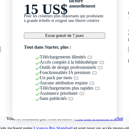
facturé
15 US$
annuellement
Pour les créateurs plus importants qui produisent
à grande échelle et exigent une liberté créative
Essai gratuit de 7 jours
Tout dans Starter, plus :
Téléchargements illimités
Accès complet à la bibliothèque
Outils de design professionnels
Fonctionnalités IA premium
Un pack par mois
Aucune attribution requise
Téléchargements plus rapides
Assistance prioritaire
Sans publicités
Vous ne souhaitez pas vous abonner ?
Voir plus d'options d'achat
aits incluent notre
Licence Pro Standard
et sont pour un accès mono-util