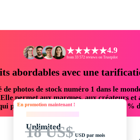
4.9
from 33 572 reviews on Trustpilot
its abordables avec une tarificat
é de photos de stock numéro 1 dans le mond
. Elle permet aux marques, aux créateurs et 
En promotion maintenant !
 qui permettent d'économiser jusqu'à 76 % d
En promotion maintenant !
Unlimited
18 US$
USD par mois