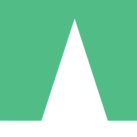
Packs de Crédits Individuels
 à l'utilisation avec des crédits de téléchargement. Sans engagement me
1 Téléchargement
5 Téléchargements
10 Téléchargement
10
15
20
US$
00
US$
00
US$
00