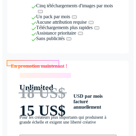
Cinq téléchargements d'images par mois
Un pack par mois
Aucune attribution requise
Téléchargements plus rapides
Assistance prioritaire
Sans publicités
En promotion maintenant !
En promotion maintenant !
Unlimited
18 US$
USD par mois
facturé
15 US$
annuellement
Pour les créateurs plus importants qui produisent à
grande échelle et exigent une liberté créative