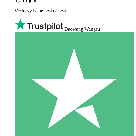
il y a 1 jour
Vecteezy is the best of best
Daowang Wangsu