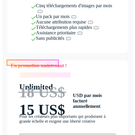
Cinq téléchargements d'images par mois
Un pack par mois
Aucune attribution requise
Téléchargements plus rapides
Assistance prioritaire
Sans publicités
En promotion maintenant !
En promotion maintenant !
Unlimited
18 US$
USD par mois
facturé
15 US$
annuellement
Pour les créateurs plus importants qui produisent à
grande échelle et exigent une liberté créative