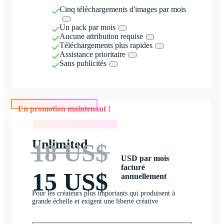
Cinq téléchargements d'images par mois
Un pack par mois
Aucune attribution requise
Téléchargements plus rapides
Assistance prioritaire
Sans publicités
En promotion maintenant !
En promotion maintenant !
Unlimited
18 US$
USD par mois
facturé
15 US$
annuellement
Pour les créateurs plus importants qui produisent à
grande échelle et exigent une liberté créative