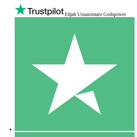
Elijah Uzuazomaro Godspower