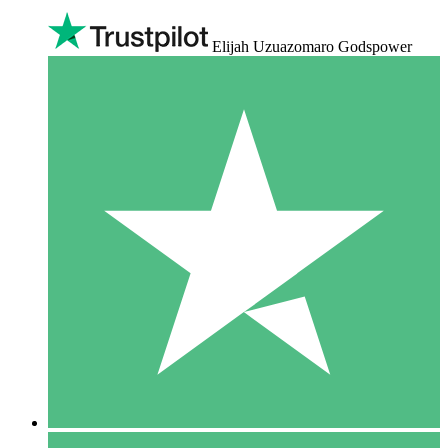
Elijah Uzuazomaro Godspower