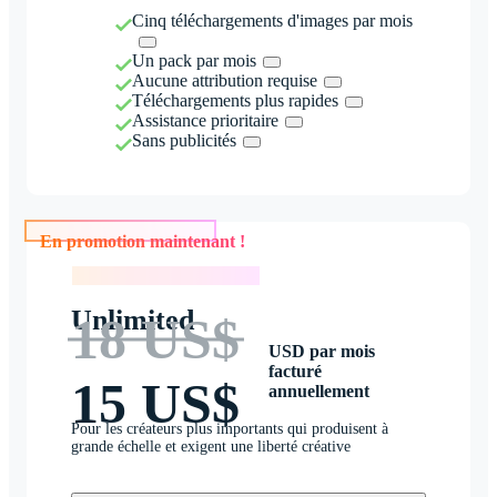
Cinq téléchargements d'images par mois
Un pack par mois
Aucune attribution requise
Téléchargements plus rapides
Assistance prioritaire
Sans publicités
En promotion maintenant !
En promotion maintenant !
Unlimited
18 US$
USD par mois
facturé
15 US$
annuellement
Pour les créateurs plus importants qui produisent à
grande échelle et exigent une liberté créative