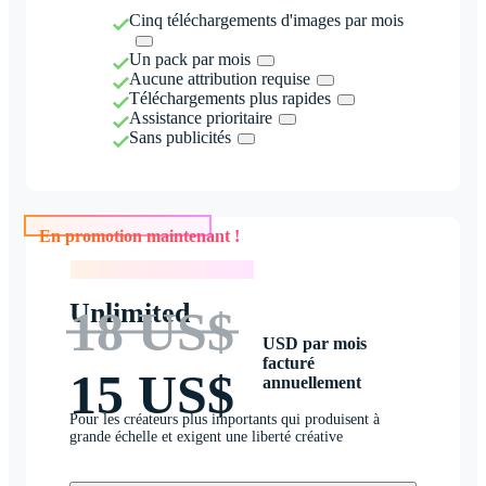
Cinq téléchargements d'images par mois
Un pack par mois
Aucune attribution requise
Téléchargements plus rapides
Assistance prioritaire
Sans publicités
En promotion maintenant !
En promotion maintenant !
Unlimited
18 US$
USD par mois
facturé
15 US$
annuellement
Pour les créateurs plus importants qui produisent à
grande échelle et exigent une liberté créative