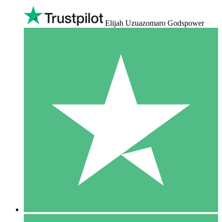
Elijah Uzuazomaro Godspower