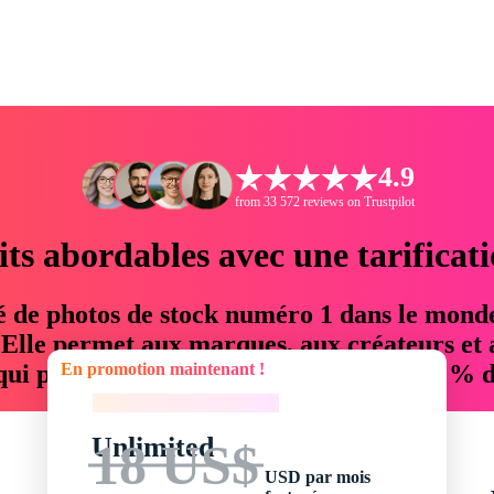
4.9
from 33 572 reviews on Trustpilot
its abordables avec une tarificat
é de photos de stock numéro 1 dans le mond
. Elle permet aux marques, aux créateurs et 
En promotion maintenant !
 qui permettent d'économiser jusqu'à 76 % d
En promotion maintenant !
Unlimited
18 US$
USD par mois