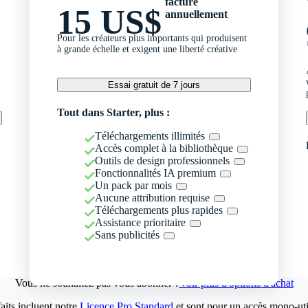
facturé
15 US$
annuellement
Pour les créateurs plus importants qui produisent
à grande échelle et exigent une liberté créative
Essai gratuit de 7 jours
Tout dans Starter, plus :
Téléchargements illimités
Accès complet à la bibliothèque
Outils de design professionnels
Fonctionnalités IA premium
Un pack par mois
Aucune attribution requise
Téléchargements plus rapides
Assistance prioritaire
Sans publicités
Vous ne souhaitez pas vous abonner ?
Voir plus d'options d'achat
aits incluent notre
Licence Pro Standard
et sont pour un accès mono-util