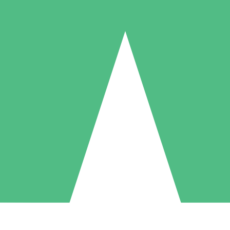
Packs de Crédits Individuels
 à l'utilisation avec des crédits de téléchargement. Sans engagement me
1 Téléchargement
5 Téléchargements
10 Téléchargement
10
15
20
US$
00
US$
00
US$
00